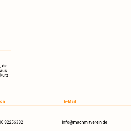
 die
 aus
 kurz
fon
E-Mail
00 82256332
info@machmitverein.de