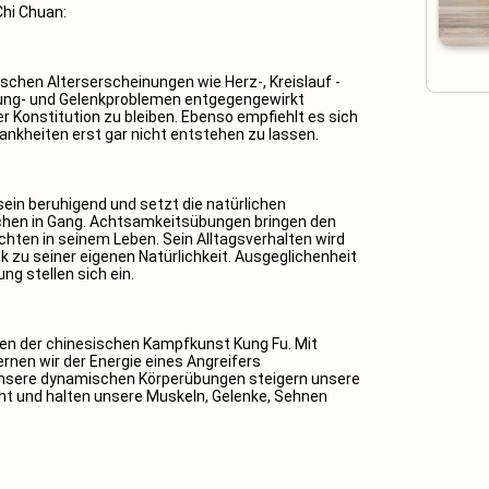
hi Chuan:
schen Alterserscheinungen wie Herz-, Kreislauf -
tung- und Gelenkproblemen entgegengewirkt
ter Konstitution zu bleiben. Ebenso empfiehlt es sich
kheiten erst gar nicht entstehen zu lassen.
sein beruhigend und setzt die natürlichen
hen in Gang. Achtsamkeitsübungen bringen den
hten in seinem Leben. Sein Alltagsverhalten wird
ück zu seiner eigenen Natürlichkeit. Ausgeglichenheit
ng stellen sich ein.
en der chinesischen Kampfkunst Kung Fu. Mit
rnen wir der Energie eines Angreifers
 Unsere dynamischen Körperübungen steigern unsere
ht und halten unsere Muskeln, Gelenke, Sehnen