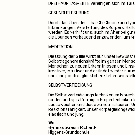
DREI HAUPTASPEKTE vereinigen sich im Tai C
GESUNDHEITSÜBUNG
Durch das Üben des Thai Chi Chuan kann typi
Erkrankungen, Versteifung des Körpers, Hal
werden. Es verhilft uns, auch im Alter bei gu
die Übungen vorbeugend anzuwenden, um Kran
MEDITATION
Die Übung der Stille wirkt auf unser Bewusst
Selbstregenerationskräfte im ganzen Mensc
Menschen zu neuen Erkenntnissen und Einsic
kreativer, intuitiver und er findet wieder zur
und eine positive glücklichere Lebenseinstellu
SELBSTVERTEIDIGUNG
Die Selbstverteidigungstechniken entsprech
runden und spiralförmigen Körpertechniken le
auszuweichen und diese zu neutralisieren.
Reaktionsfähigkeit, unser Körpergleichgewic
elastisch und jung.
Wo:
Gymnastikraum Richard-
Higgens-Grundschule