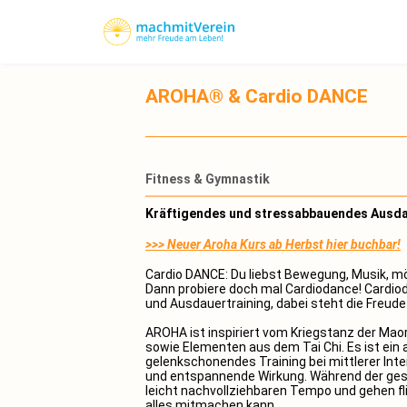
AROHA® & Cardio DANCE
Fitness & Gymnastik
Kräftigendes und stressabbauendes Ausdau
>>> Neuer Aroha Kurs ab Herbst hier buchbar!
Cardio DANCE: Du liebst Bewegung, Musik, m
Dann probiere doch mal Cardiodance! Cardio
und Ausdauertraining, dabei steht die Freud
AROHA ist inspiriert vom Kriegstanz der Maor
sowie Elementen aus dem Tai Chi. Es ist ein
gelenkschonendes Training bei mittlerer Inte
und entspannende Wirkung. Während der ges
leicht nachvollziehbaren Tempo und gehen fl
alles mitmachen kann.