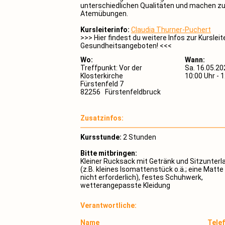
unterschiedlichen Qualitäten und machen 
Atemübungen.
Kursleiterinfo:
Claudia Thurner-Puchert
>>> Hier findest du weitere Infos zur Kurslei
Gesundheitsangeboten! <<<
Wo:
Wann:
Treffpunkt: Vor der
Sa. 16.05.20
Klosterkirche
10:00 Uhr - 
Fürstenfeld 7
82256 Fürstenfeldbruck
Zusatzinfos:
Kursstunde:
2 Stunden
Bitte mitbringen:
Kleiner Rucksack mit Getränk und Sitzunterl
(z.B. kleines Isomattenstück o.ä.; eine Matte 
nicht erforderlich), festes Schuhwerk,
wetterangepasste Kleidung
Verantwortliche:
Name
Tele