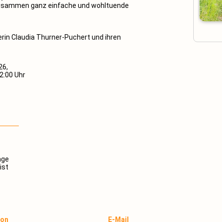
zusammen ganz einfache und wohltuende
terin Claudia Thurner-Puchert und ihren
26,
12:00 Uhr
age
ist
fon
E-Mail